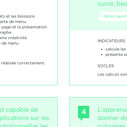
sucre, beu
Note maxima
ats et les boissons
 carte de menu
 page et la présentation
graphe
ine créativité
INDICATEURS
e de menu
calcule les
présente s
 réalisée correctement.
SOCLES
Les calculs son
st capable de
L’apprena
4
lications sur les
donner de
utritionnelles les
culinaire