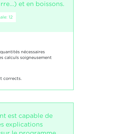
rre…) et en boissons.
le: 12
 quantités nécessaires
es calculs soigneusement
t corrects.
nt est capable de
s explications
s sur le programme