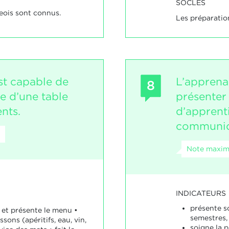
SOCLES
eois sont connus.
Les préparation
st capable de
L’apprena
8
ce d’une table
présenter
ents.
d’apprenti
communiq
Note maxim
INDICATEURS
présente s
s et présente le menu •
semestres, 
ssons (apéritifs, eau, vin,
soigne la 