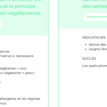
 et le principe
des semest
ion végétarienne.
Note maxim
INDICATEURS
donne des 
soigne l’éc
rances
native si nécessaire
SOCLES
Les explication
végétarien • ovo-
o-végétarien • pesci-
u
 allergènes et les régimes
nus.