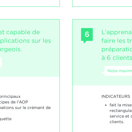
st capable de
L’apprena
6
lications sur les
faire les 
rgeois.
préparati
à 6 clients
Note maxim
INDICATEURS
principaux
cipes de l'AOP
fait la mis
ations sur le crémant de
rectangulair
service et 
quette
clients.