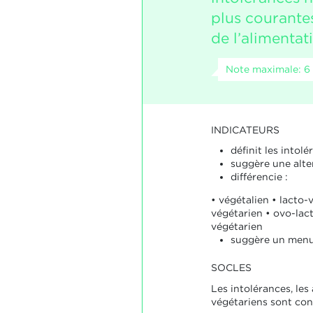
plus courantes
de l’alimentat
Note maximale: 6
INDICATEURS
définit les intolé
suggère une alter
différencie :
• végétalien • lacto-
végétarien • ovo-lact
végétarien
suggère un men
SOCLES
Les intolérances, les
végétariens sont con