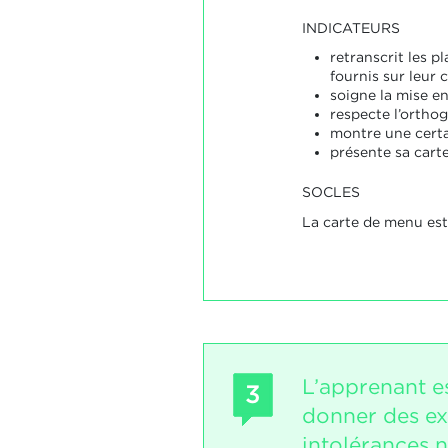
INDICATEURS
retranscrit les pl
fournis sur leur
soigne la mise en
respecte l’ortho
montre une certa
présente sa cart
SOCLES
La carte de menu est
L’apprenant e
3
donner des exp
intolérances n