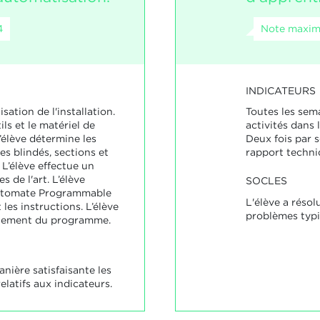
4
Note maxima
INDICATEURS
lisation de l'installation.
Toutes les sem
ils et le matériel de
activités dans 
élève détermine les
Deux fois par s
es blindés, sections et
rapport techniq
 L’élève effectue un
s de l'art. L’élève
SOCLES
utomate Programmable
L'élève a résol
 les instructions. L’élève
problèmes typiq
nnement du programme.
anière satisfaisante les
latifs aux indicateurs.