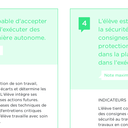
pable d'accepter
L’élève es
4
 d'exécuter des
la sécurité
nière autonome.
consignes 
protectio
dans la pl
dans l'exé
Note maxima
tion de son travail,
 écarts et détermine les
L'élève intègre ses
ses actions futures.
INDICATEURS
 bases des techniques de
L’élève tient co
'entretiens critiques
des consignes d
’élève travaille avec soin
sécurité au tra
.
travaux en con