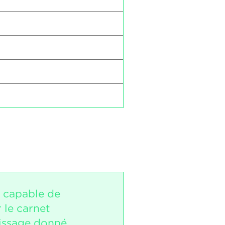
t capable de
 le carnet
issage donné.