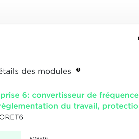
étails des modules
rise 6: convertisseur de fréquence,
 règlementation du travail, protecti
FORET6
FORET6