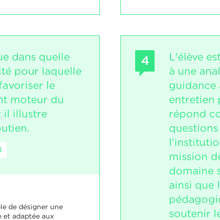
ue dans quelle
L'élève es
4
ité pour laquelle
à une ana
favoriser le
guidance 
t moteur du
entretien 
il illustre
répond co
outien.
questions
l'instituti
4
mission d
domaine 
ainsi que 
pédagogi
ble de désigner une
soutenir l
e et adaptée aux