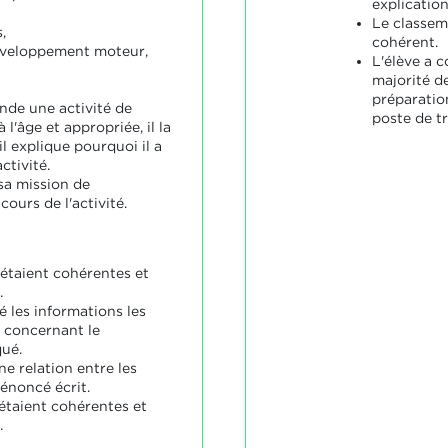
explicatio
Le classem
,
cohérent.
éveloppement moteur,
L'élève a 
majorité d
préparation
de une activité de
poste de tr
l'âge et appropriée, il la
il explique pourquoi il a
ctivité.
sa mission de
cours de l'activité.
 étaient cohérentes et
.
 les informations les
 concernant le
qué.
ne relation entre les
'énoncé écrit.
 étaient cohérentes et
.