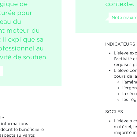
gique de
contexte.
turée pour
Note maxim
veau du
t moteur du
 il explique sa
INDICATEURS
ofessionnel au
L'élève exp
vité de soutien.
l'activité e
requises po
L'élève con
cours de l
l'amén
l'ergo
la sécu
les règ
SOCLES
le.
L'élève a 
s informations
matériel, l
décrit le bénéficiaire
majorité i
aspects suivants: