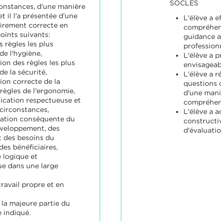
SOCLES
onstances, d'une manière
 il l'a présentée d'une
L'élève a e
irement correcte en
compréhens
oints suivants:
guidance a
s règles les plus
profession
de l'hygiène,
L'élève a 
ion des règles les plus
envisageab
e la sécurité,
L'élève a r
ion correcte de la
questions 
règles de l'ergonomie,
d'une mani
cation respectueuse et
compréhens
circonstances,
L'élève a a
ration conséquente du
constructi
veloppement, des
d'évaluatio
t des besoins du
des bénéficiaires,
 logique et
e dans une large
ravail propre et en
 la majeure partie du
 indiqué.