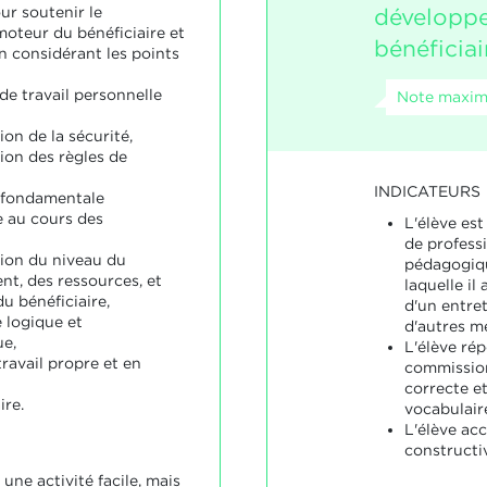
développ
ur soutenir le
teur du bénéficiaire et
bénéficiai
n considérant les points
de travail personnelle
Note maxima
ion de la sécurité,
ion des règles de
INDICATEURS
 fondamentale
 au cours des
L'élève est
de profess
tion du niveau du
pédagogiqu
t, des ressources, et
laquelle il
u bénéficiaire,
d'un entret
 logique et
d'autres m
e,
L'élève ré
ravail propre et en
commission
correcte e
ire.
vocabulair
L'élève acc
constructi
 une activité facile, mais